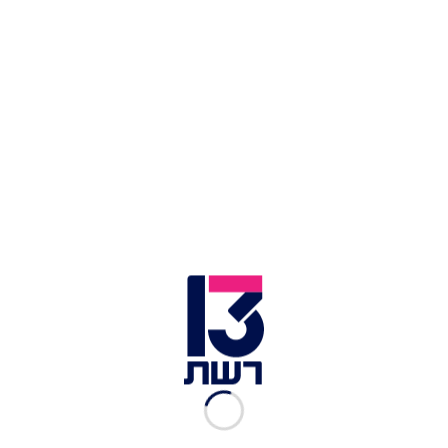
אילוסטרציה | צילום: Shutterstock
בריטניה: ד"ר סוחייל אנג'ום, רופא מרדים בכיר בן 44,
השאיר מטופל בהרדמה על שולחן הניתוחים ועזב
לקיים יחסי מין עם אחות בחדר ניתוח אחר.
לכתבות נוספות
חשבה שבעלה נטש אותה לפני שנים – עד שמצאה
את השלד שלו בביוב
רופאים הסירו מדחום שבור שהיה נעוץ בישבנה של
המטופלת 22 שנה
עובדי מרפאה פוטרו לאחר שלעגו למטופלים
בטיקטוק
התקרית התרחשה בבית החולים טיימסייד
באשטון-אנדר-ליין במנצ'סטר בספטמבר 2023, אך