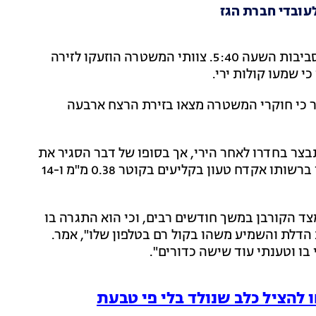
עובדי חברת הגז
על פי הדיווחים של המשטרה המקומית, הירי התרחש בסביבות השעה 5:40. צוותי המשטרה הוזעקו לזירה
י שמעו קולות ירי.
סר כי חוקרי המשטרה מצאו בזירת הרצח ארבעה
וצח הוא פרה ג'ארואק בן ה-47, אשר התבצר בחדרו לאחר הירי, אך בסופו של דבר הסגיר את
עצמו לכוחות השיטור שכיתרו את האזור. השוטרים מצאו ברשותו אקדח טעון בקליעים בקוטר 0.38 מ"מ ו-14
ד הקורבן במשך חודשים רבים, וכי הוא התגרה בו
 הדלת והשמיע משהו בקול רם בטלפון שלו", אמר.
 בו וטענתי עוד שישה כדורים".
 להציל כלב שנולד בלי פי טבעת