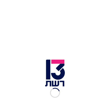
מבצר בסגנון ימי-הביניים | צילום: רשתות חברתיות
הנכס ממוקם בכפר פסקובטקה שבאזור וולגוגרד, על
גדות נהר הדון שברוסיה. מדובר בבית של 1,100 מ"ר
על מגרש של 12 דונם, מוקף חומות לבנות גבוהות
ומספר מגדלי שמירה. המרחק מהבית הקרוב הוא כמה
מאות מטרים. המחיר המבוקש: 40 מיליון רובל, שהם
כמיליון וחצי ש"ח.
כתבות נוספות במדור הביזאר:
תוכי משוחרר מטריד שכונה שלמה - ומשאיר אחריו
נזק של אלפי דולרים לרכבים