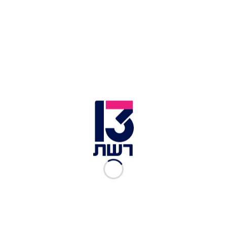
סמית' עבד כמוביל גופות בבית הלוויות Mid
American First Call. על פי כתב האישום, סמית'
ועובד נוסף נשלחו לאסוף גופה של דייר שנפטר
במתחם דירות.
חוקר משטרה ממשרד השריף המחוזי נכח במקום
העיד כי הייתה בדירה
בובת מין
וכי סמית' ועמיתו
העירו הערות על הבובה.
מאוחר יותר באותו היום, סמית' חזר למתחם הדירות
עם תיק גב גדול. הוא טען כי הוא נציג ממשרד השריף
ואמר למנהל המקום כי הוא צריך לקחת את בובת המין
כראייה. על אף ההסבר המשכנע, המנהל לא התיר לו
להיכנס לדירה.