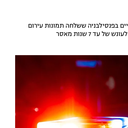
מורה בת 30 בחטיבת ביניים בפנסילבניה ששלחה תמונות עירום