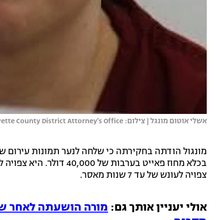
אשלי אוטום מונגל | צילום: Fayette County District Attorney's Office
מונגול הודתה בחקירתה כי שלחה לנער תמונות עירום של
צפויה לעונש של עד 7 שנות מאסר.
אולי יעניין אותך גם:
מורה הושעתה לאחר ש