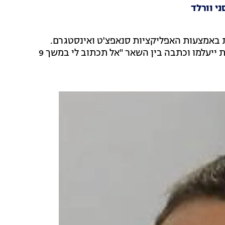
 וורלד
 באמצעות האפליקציות סנאפצ'ט ואינסטגרם.
ממסמכי החקירה עולה כי מונגל ביקשה לוודא שההודעות ייעלמו וכתבה בין השאר "אל תכתוב לי במשך 9