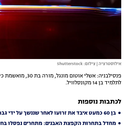
אילוסטרציה | צילום: Shutterstock
פנסילבניה: אשלי אוט
לתלמיד בן 14 מקונסלוויל.
לכתבות נוספות
בן 60 כמעט איבד את זרועו לאחר שננשך על ידי גבר אחר
מחדל בתחרות הקפצת האבנים: מתחרים נפסלו בח