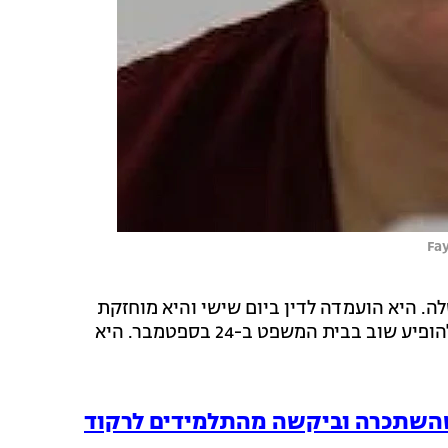
ה. היא הועמדה לדין ביום שישי והיא מוחזקת
בכלא מחוז פאייט בערבות של 40,000 דולר. היא צפויה להופיע שוב בבית המשפט ב-24 בספטמבר. היא
השתכרה וביקשה מהתלמידים לרקוד