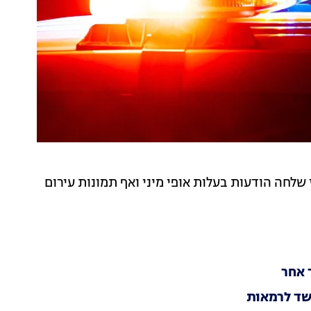
ום מונגל, מורה בת 30, מואשמת כי שלחה הודעות בעלות אופי מיני ואף תמונות עירום
שד לרמאות