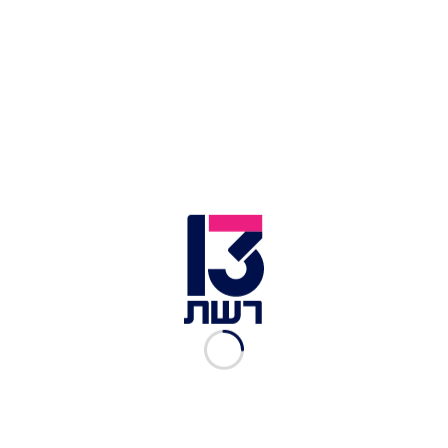
אישה יושבת בבר | צילום: שאטרסטוק
השבוע הגיעו לתחנת המשטרה במריון קאונטי שלוש
קריאות חירום זהות. המתלוננת: בלאק, בת 68.
הבעיה: הבר המקומי "No Where Bar" סירב להגיש לה
צ'ייסר של ג'לו. הפתרון שעלה בדעתה הוא שוטר
שיגיע ויתווך בינה לבין הברמן.
כתבות נוספות במדור הביזאר:
בנה מחנה לאפוקליפסת זומבים - עכשיו הוא מוכר
אותו במיליון וחצי ש"ח