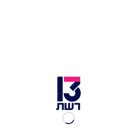
View this post on Instagram
A post shared by יפה או יפה (@yafe_yafa)
געגועים לדניאל הגרי
@tosik.sahur
קרדיט ל @yonatanvi
#האחהגדול2023