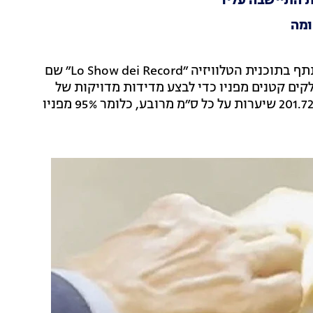
ומה
פטידאר זכה בתואר המכובד לאחר שנסע לאיטליה והשתתף בתוכנית הטלוויזיה ״Lo Show dei Record״ שם
קים קטנים מפניו כדי לבצע מדידות מדויקות של
כמות השיער לס״מ רבוע. במדידה נמצא כי לפטידאר יש 201.72 שיערות על כל ס״מ מרובע, כלומר 95% מפניו