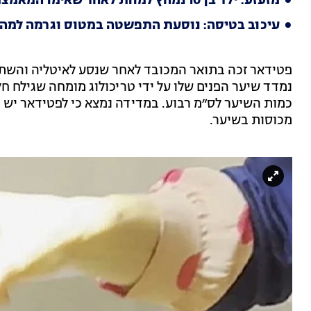
מזעזע: ילד בן 10 נמחץ למוות לאחר שאימו המאמצת התיישבה עליו
עיכוב בטיסה: נוסעת התפשטה במטוס וגרמה למה
נמדד שיער הפנים שלו על ידי טריכולוג מומחה שגילח חל
מכוסות בשיער.