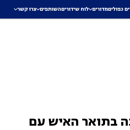
.
Application error: a clien
ים כפולים
מדורים
לוח שידורים
השותפים
צרו קשר
 וזכה בתואר האיש עם