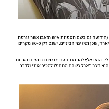
(הידועה גם בשם תסמונת איש הזאב) אשר גורמת
לצמיחת יתר של שיער. פטידאר הוא מקרה של אחד למיליארד, שכן מאז ימי הביניים, ישנם רק כ-50 מקרים
לל. הוא נאלץ להתמודד עם מבטים נרתעים והערות
וא נזכר. ״אבל כשהם התחילו להכיר אותי ולדבר