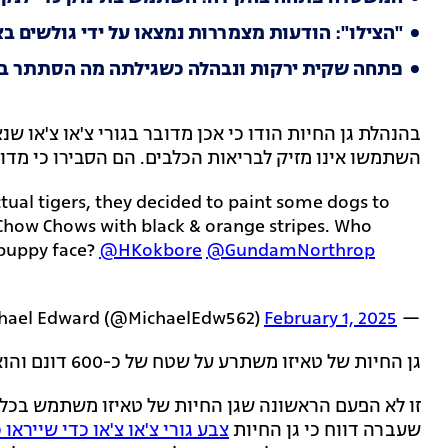
"הצילו": הודעות מצמררות נמצאו על ידי גולשים בצ
פתחה שקית ירקות ונבהלה כשגילתה מה הסתתר בפ
בהנהלת גן החיות הודו כי אכן מדובר בגורי צ'או צ'או שנ
השתמשו אינו מזיק לבריאות הכלבים. הם הסבירו כי מדוב
actual tigers, they decided to paint some dogs to
 Chow Chows with black & orange stripes. Who
& puppy face?
@HKokbore
@GundamNorthrop
February 1, 2025
— Michael Edward (@MichaelEdw562)
גן החיות של טאיזו משתרע על שטח של כ-600 דונם והוא ביתם של מאות מינים של בעלי חיים.
זו לא הפעם הראשונה שגן החיות של טאיזו משתמש בכלבי
שעברה דווח כי גן החיות
צבע גורי צ'או צ'או כדי שייראו 