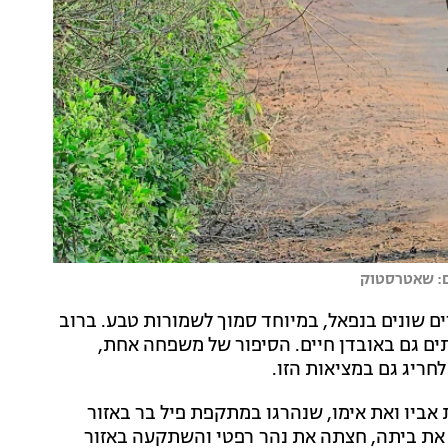
ים שונים בנפאל, במיוחד סמוך לשמורות טבע. ברוב
ים גם באובדן חיים. הסיפור של משפחה אחת,
חריג גם במציאות הזו.
20 איבד שניצ’ארה בוטה (Shanichara Bote) את אביו ואת אימו, שנהרגו במתקפת פיל בר באזור
את ביתה, חצתה את נהר רפטי והשתקעה באזור