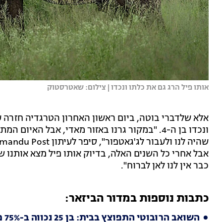
אותו פיל הרג גם את כלתו ונכדו | צילום: שאטרסטוק
ונכדו בן ה-4. "במקור גרנו באזור מאדי, אבל האי
אבל אחרי כל השנים האלה, בדיוק אותו פיל מצא אותנו שו
כבר אין לנו לאן לברוח".
כתבות נוספות במדור הביזאר:
השואב הרובוטי התפוצץ בבית: בן 25 נכווה ב-75% מגופו ונאבק על חייו