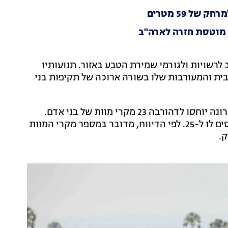
 מוטסת חזרה לארה"ב
מכונה דהורבה (Dhurbe), מוכר היטב לרשויות ולגורמי שמירת הטבע באזור. תנועותיו
בית והמעורבות שלו בשורה ארוכה של תקיפות בני
גורם בפארק הלאומי צ'יטוואן מסר כי לפני התקרית האחרונה יוחסו לדהורבה 23 מקרי מוות של בני אדם.
לאחר מותם של הכלה והנכד עלה מספר ההרוגים המיוחסים לו ל-25. לפי הדיווח, מדובר במספר מקרי המוות