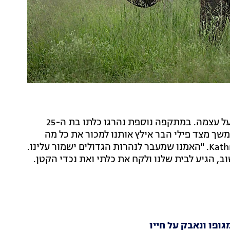
אלא שלדברי בוטה, ביום ראשון האחרון הטרגדיה חזרה על עצמה. במתקפה נוספת נהרגו כלתו בת ה-25
ום המתמשך מצד פילי הבר אילץ אותנו למכור את כל מה
שהיה לנו ולעבור לג'גאטפור", סיפר לעיתון Kathmandu Post. "האמנו שמעבר לנהרות הגדולים ישמור עלינו.
ב, הגיע לבית שלנו ולקח את כלתי ואת נכדי הקטן.