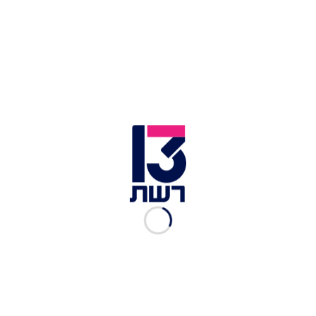
באופן משונה, התוקף לא פגע בה ולא גנב דברי ערך.
במקום זאת, הוא הסיר את אחת מנעליה, פשט את
גרבה ונמלט מהמקום.
זמן לא רב לאחר מכן, האישה הותקפה בשנית. היא
זיהתה מיד את התוקף, שגם הפעם התמקד בגרביים
שלה. התקרית האלימה הותירה את האישה מפוחדת
ומבוהלת.