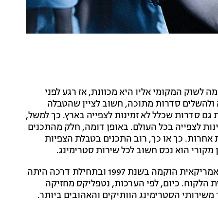
 לשוק המקומי אליו היא מכוונת, אז רגע לפני
ולהשלים סדרות מתוכה, חשוב לציין שהטבלה
 גם סדרות שכלל לא זמינות לצפייה בארץ. כך למשל,
Fake " הן סדרות שאינן זמינות לצפייה בכל העולם. באופן דומה, חלק מהתכנים
 אחרות. כך או כך, רוב התכנים בטבלת הצפיות
מקורי הוא נכס חשוב לכל שירות סטרימינג.
כזכור, לפני שהפכה לאימפריה שהיא היום, "נטפליקס" האמריקאית הוקמה בשנת 1997 ובתחילת דרכה היתה
ן, במשלוח פיזי לבית הלקוח. כיום, לפי הערכות, נטפליקס מחזיקה