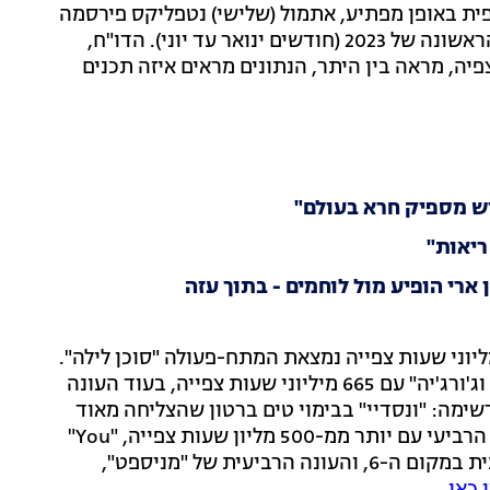
נה ספציפית באופן מפתיע, אתמול (שלישי) נטפליקס פירסמה
לראשונה דו"ח המציג את נתוני הצפייה שלה בחצי שנה הראשונה של 2023 (חודשים ינואר עד יוני). הדו"ח,
כנים וקרוב ל-100 ביליון שעות צפיה, מראה בין היתר, הנתונים מראים איזה תכנים
ש מספיק חרא בעולם"
ריאות"
 ארי הופיע מול לוחמים - בתוך עזה
ם הראשון בטבלת הסדות הנצפות ביותר, עם 812 מליוני שעות צפייה נמצאת המתח-פעולה "סוכן לילה".
מייד אחריה במקום השני נמצאת העונה השניה של "ג'יני וג'ורג'יה" עם 665 מיליוני שעות צפייה, בעוד העונה
מה: "ונסדיי" בבימוי טים ברטון שהצליחה מאוד
בישראל והתמקדה בדמותה של וונסדיי אדאמס, במקום הרביעי עם יותר ממ-500 מליון שעות צפייה, "You"
בכיכובו של הסטוקר המלחיץ ג'ו גולדברג בעונתה הרביעית במקום ה-6, והעונה הרביעית של "מניספט",