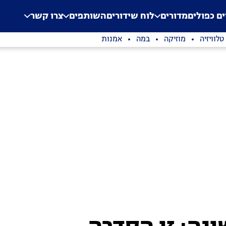
.
Application error: a clien
ים כפולים
מדורים
לוח שידורים
השותפים
צרו קשר
טלוויזיה
מוזיקה
במה
אמנות