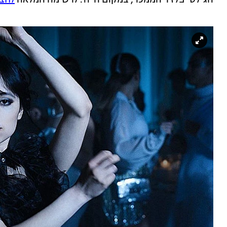
הגילטי פלז'ר הממכר, במקום ה-11. לרשימה המלאה
לחצו