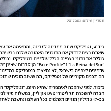
ונסדיי | צילום: נטפליקס
כידוע, נטפליקס שונה ממדינה למדינה, ומתאימה את עצמה
שאתם רצים לבדוק אם התוכנית האהובה שלכם ברשימה 
כוללת את נתוני הצפייה הכלל עולמיים בנטפליקס, וכוללת
"La Reina del Sur" ו "Profile
שזמינים לצפייה בישראל, לא נמצאים בנטפליקס במדינות
הם תכנים מקוריים של נטפליקס, מה ששוב מוכיח שתוכן 
חברה להשכרת תקליטורי DVD און ליי
בכ-247 מיליון מנויים משלמים בכל העולם ונחשבת לאחד משירותי הסטרימינג הוותיקים והאהובים ביותר.