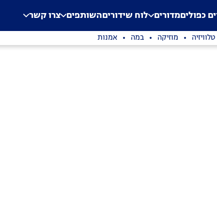
.
Application error: a clien
ים כפולים
מדורים
לוח שידורים
השותפים
צרו קשר
טלוויזיה
מוזיקה
במה
אמנות