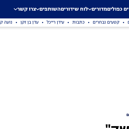
.
Application error: a clien
ים כפולים
מדורים
לוח שידורים
השותפים
צרו קשר
קטעים נבחרים
כתבות
עידן רייכל
עדן בן זקן
נועה קי
ם