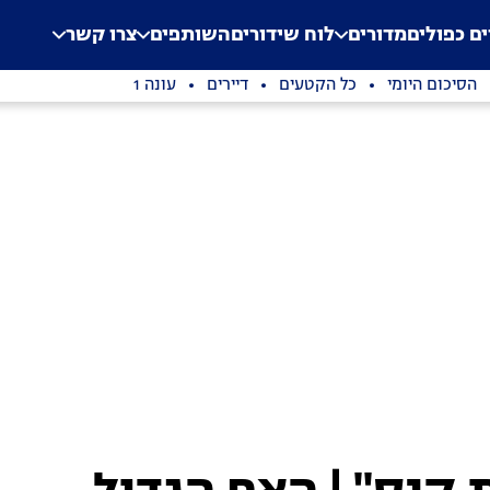
.
Application error: a clien
ים כפולים
מדורים
לוח שידורים
השותפים
צרו קשר
הסיכום היומי
כל הקטעים
דיירים
עונה 1