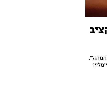
שיבת התקציב
- "המרגל".
מליין