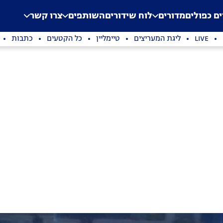
.
Application error: a clien
ים כפולים
מדורים
לוח שידורים
השותפים
צרו קשר
LIVE
ליגת המעריצים
טיימליין
כל הקטעים
כתבות