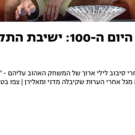
טיימליין "האח הגדול", היום ה-100: י
ם ה-100 שלהם בבית אחרי סיבוב לילי ארוך של המשחק האהוב עליהם 
ל אחרי הערות שקיבלה מדני ומאלירן | צפו בטיי