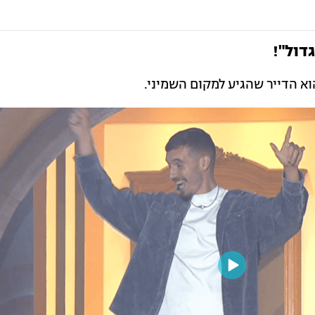
דול"!