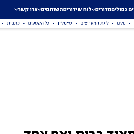
.
Application error: a clien
ים כפולים
מדורים
לוח שידורים
השותפים
צרו קשר
LIVE
ליגת המעריצים
טיימליין
כל הקטעים
כתבות