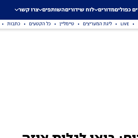
.
Application error: a clien
ים כפולים
מדורים
לוח שידורים
השותפים
צרו קשר
LIVE
ליגת המעריצים
טיימליין
כל הקטעים
כתבות