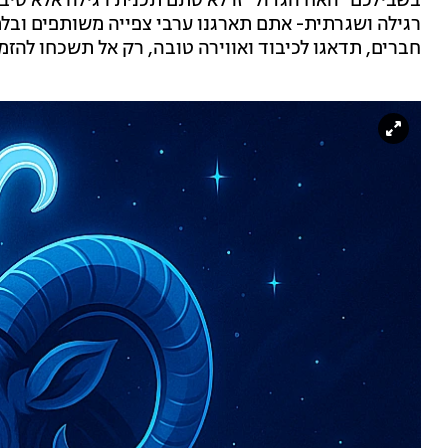
בשבילכם "האח הגדול" זו לא סתם תכנית רגילה אלא סי
רגילה ושגרתית- אתם תארגנו ערבי צפייה משותפים ובלת
חברים, תדאגו לכיבוד ואווירה טובה, רק אל תשכחו להזמין