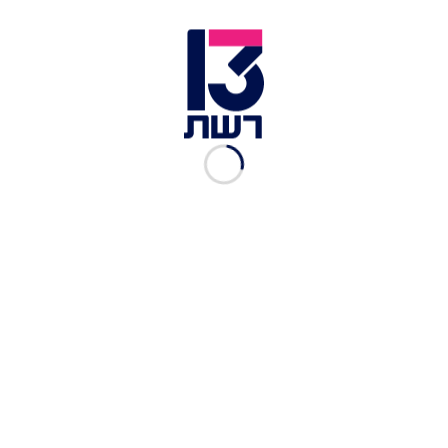
ועומדת כעת על 46,200, אבל הרחק מקדימה נמצאת
מאי, שנכון לכתיבת שורות אלו צברה את כמות
העוקבים הגדולה ביותר מבין המתמודדים - 195,000.
בקרב על הסקוץ' במטבח, יש מנצחת אחת ברורה.
מאי בשיחה עם אנה על טל