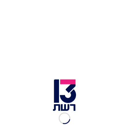
אברהם אקלום מספר את הדיירים, לאחר ששיקר להם
שהוא ספר מקצועי.
אברהם | צילום: האח הגדול
קרה -
תקרית שעוררה לא מעט דרמות בבית האח.