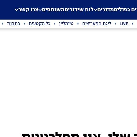
.
Application error: a clien
ים כפולים
מדורים
לוח שידורים
השותפים
צרו קשר
LIVE
ליגת המעריצים
טיימליין
כל הקטעים
כתבות