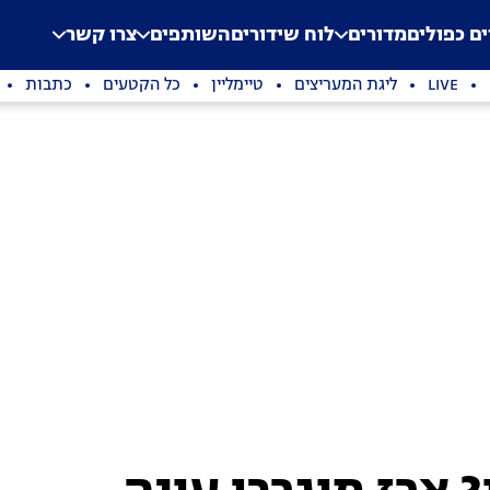
.
Application error: a clien
ים כפולים
מדורים
לוח שידורים
השותפים
צרו קשר
LIVE
ליגת המעריצים
טיימליין
כל הקטעים
כתבות