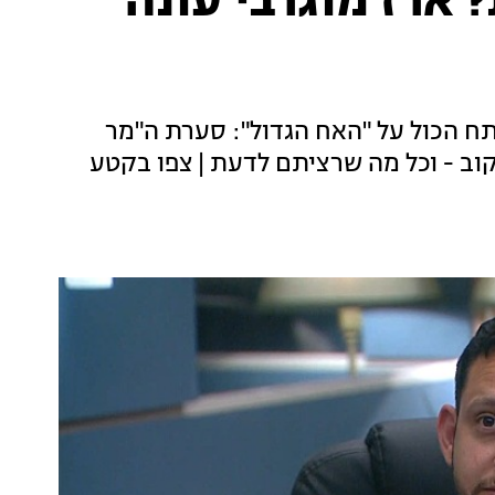
ארז מוגרבי עונה
תח הכול על "האח הגדול": סערת ה"מר
וב - וכל מה שרציתם לדעת | צפו בקטע