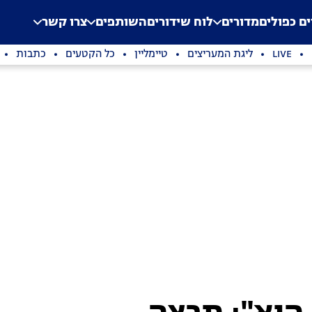
.
Application error: a clien
ים כפולים
מדורים
לוח שידורים
השותפים
צרו קשר
LIVE
ליגת המעריצים
טיימליין
כל הקטעים
כתבות