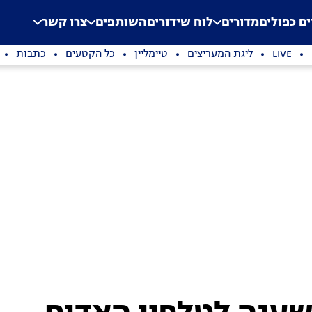
.
Application error: a clien
ים כפולים
מדורים
לוח שידורים
השותפים
צרו קשר
LIVE
ליגת המעריצים
טיימליין
כל הקטעים
כתבות