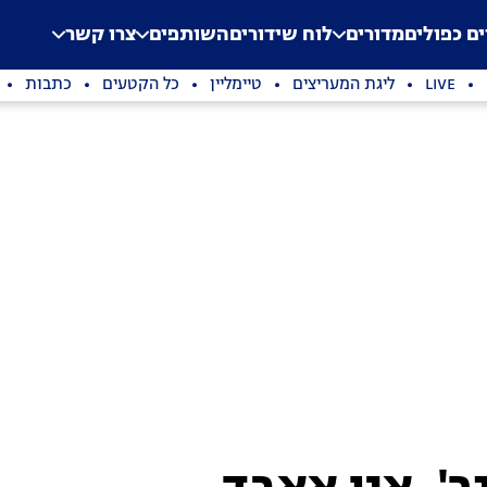
.
Application error: a clien
ים כפולים
מדורים
לוח שידורים
השותפים
צרו קשר
LIVE
ליגת המעריצים
טיימליין
כל הקטעים
כתבות