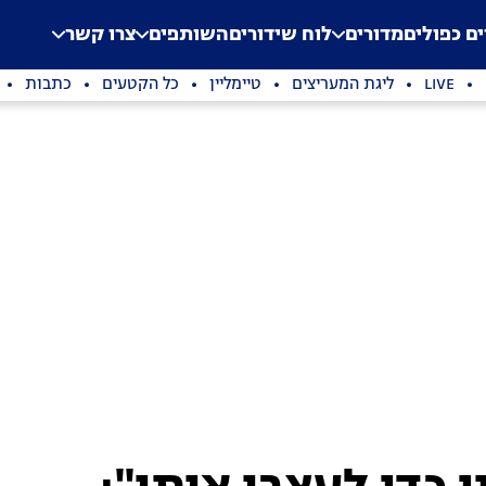
.
Application error: a clien
ים כפולים
מדורים
לוח שידורים
השותפים
צרו קשר
LIVE
ליגת המעריצים
טיימליין
כל הקטעים
כתבות