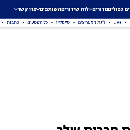
.
Application error: a clien
ים כפולים
מדורים
לוח שידורים
השותפים
צרו קשר
LIVE
ליגת המעריצים
טיימליין
כל הקטעים
כתבות