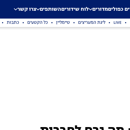
.
Application error: a clien
ים כפולים
מדורים
לוח שידורים
השותפים
צרו קשר
LIVE
ליגת המעריצים
טיימליין
כל הקטעים
כתבות