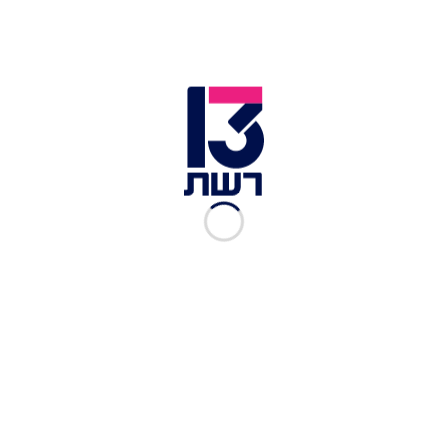
זמן צפייה: 35:44
להאזנה בספוטיפיי
כתבות נוספות:
לקראת האולימפיאדה: את מי מהדיירים היינו שולחים