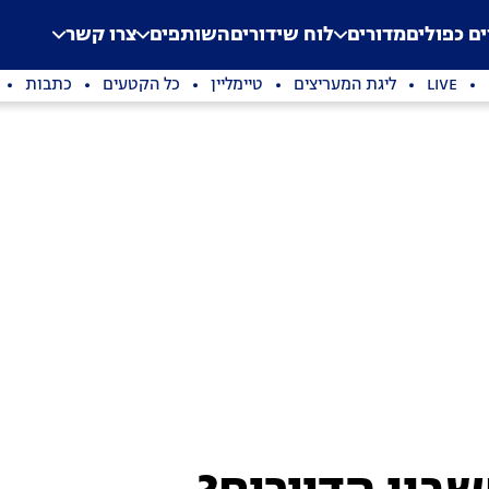
.
Application error: a clien
ים כפולים
מדורים
לוח שידורים
השותפים
צרו קשר
LIVE
ליגת המעריצים
טיימליין
כל הקטעים
כתבות