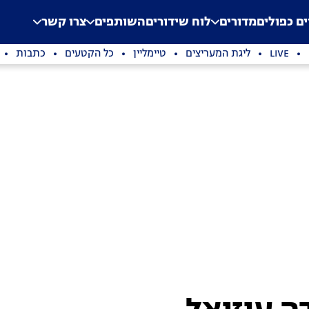
.
Application error: a clien
ים כפולים
מדורים
לוח שידורים
השותפים
צרו קשר
LIVE
ליגת המעריצים
טיימליין
כל הקטעים
כתבות