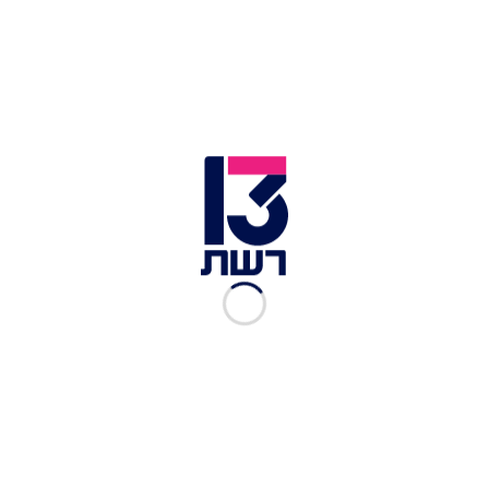
במהלך שהותה בבית. לא מעט דיירים הספיקו להיקשר
אליה, בניהם חיים, פרידה, קורלי ועידן.
רק כמה ימים לאחר כניסתה היא חשפה בפני הדיירים
מי היא באמת והתגובות המופתעות היו בהתאם.