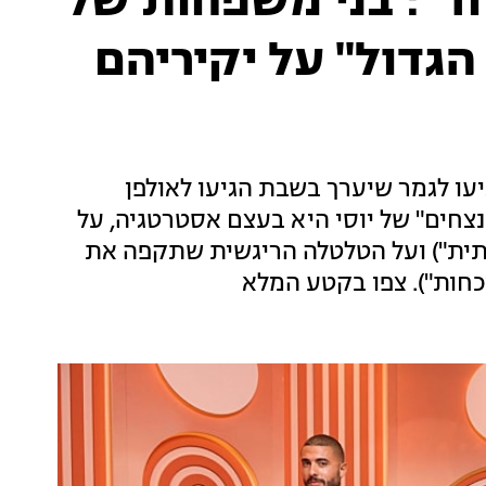
ד": בני משפחות של
הגדול" על יקיריהם
ו לגמר שיערך בשבת הגיעו לאולפן
צחים" של יוסי היא בעצם אסטרטגיה, על
כותית") ועל הטלטלה הריגשית שתקפה את
כחות"). צפו בקטע המלא