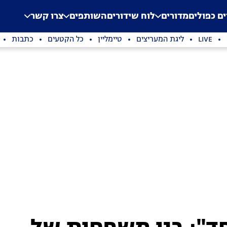
.
Application error: a clien
ים כפולים
מדורים
לוח שידורים
השותפים
צרו קשר
LIVE
ליגת המעריצים
טיימליין
כל הקטעים
כתבות