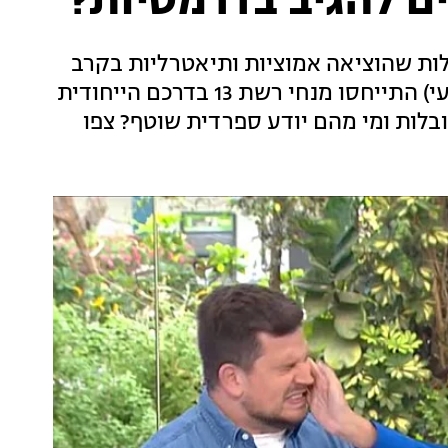
ם להגיב בדרמטיות?
ות שהוציאה אמוציות ותיאטרליות בקרב
הדיירים. כמחווה למשימה שתשודר הערב (רביעי) התייחסו מנחי רשת 13 בדרכם הייחודית
בלות ומי מהם יודע ספרדית שוטף? צפו