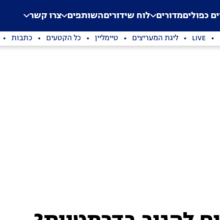
.
Application error: a clien
ים כפולים
מדורים
לוח שידורים
השותפים
צרו קשר
LIVE
ליגת המעריצים
טיימליין
כל הקטעים
כתבות