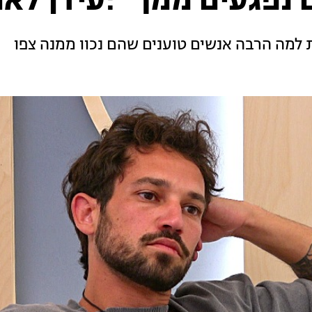
נפגעים ממך" :עידן לאו
 למה הרבה אנשים טוענים שהם נכוו ממנה צפו