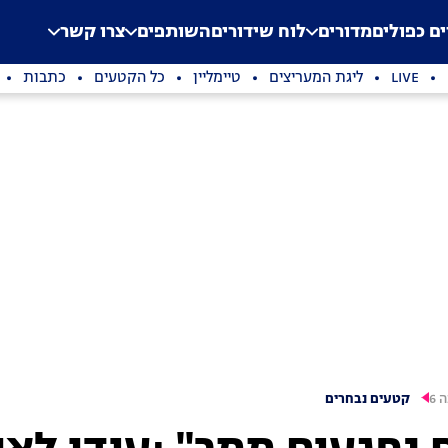
.
Application error: a clien
ים כפולים
מדורים
לוח שידורים
השותפים
צרו קשר
LIVE
ליגת המעריצים
טיימליין
כל הקטעים
כתבות
 6
קטעים נבחרים