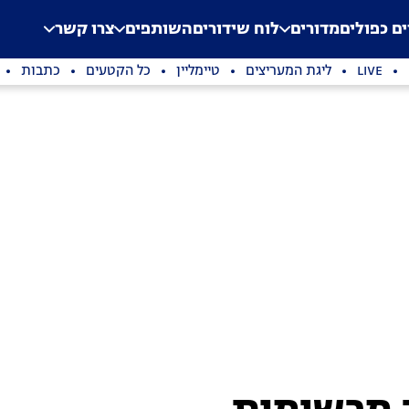
.
Application error: a clien
ים כפולים
מדורים
לוח שידורים
השותפים
צרו קשר
LIVE
ליגת המעריצים
טיימליין
כל הקטעים
כתבות