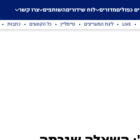
.
Application error: a clien
ים כפולים
מדורים
לוח שידורים
השותפים
צרו קשר
LIVE
ליגת המעריצים
טיימליין
כל הקטעים
כתבות