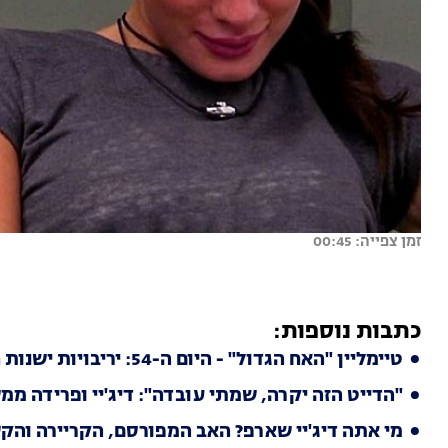
זמן צפייה: 00:45
כתבות נוספות:
טיימליין "האח הגדול" - היום ה-54: יריבויות ישנות חדשות ממשיכות לצוף, והבית מתחלק למחנות
"הדייט הזה יקרה, שמתי עובדה": דיג'יי ופרידה מ
מי אתה דיג'יי שארפ? האב המפורסם, הקריירה והק