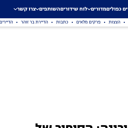
.
Application error: a clien
ים כפולים
מדורים
לוח שידורים
השותפים
צרו קשר
הצצות
פרקים מלאים
כתבות
הדיירת בר זוהר
הדיירים