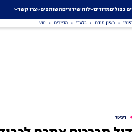
.
Application error: a clien
ים כפולים
מדורים
לוח שידורים
השותפים
צרו קשר
יומי
ראיון מודח
בלעדי
הדיירים
VIP
דיגיטל