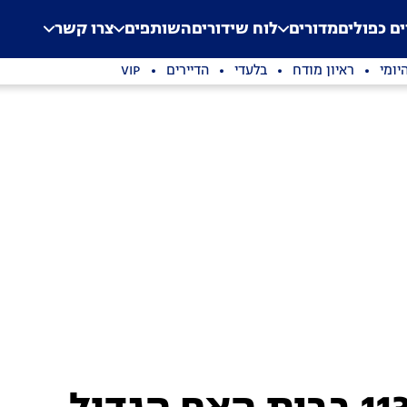
.
Application error: a clien
ים כפולים
מדורים
לוח שידורים
השותפים
צרו קשר
יומי
ראיון מודח
בלעדי
הדיירים
VIP