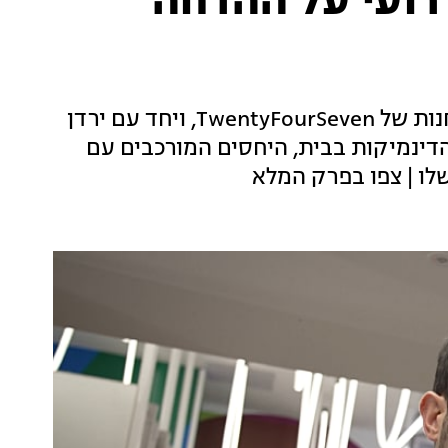
 רועי על ההדחה
רועי, המודח ה-10 מבית "האח הגדול", מגיע לחנות של TwentyFourSeven, ויחד עם ירדן
הדינמיקות בבית, היחסים המורכבים עם
לו | צפו בפרק המלא