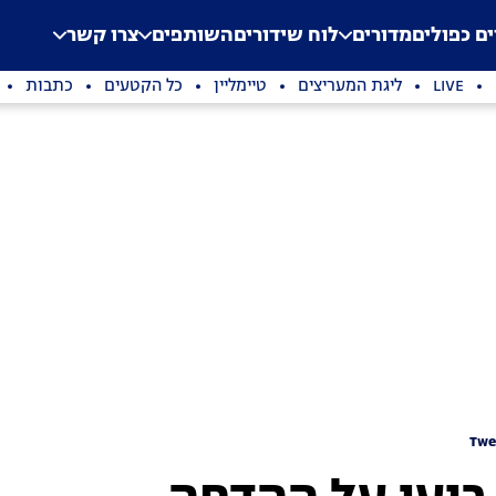
.
Application error: a clien
ים כפולים
מדורים
לוח שידורים
השותפים
צרו קשר
LIVE
ליגת המעריצים
טיימליין
כל הקטעים
כתבות
Twe