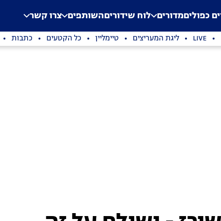
.
Application error: a clien
ים כפולים
מדורים
לוח שידורים
השותפים
צרו קשר
LIVE
ליגת המעריצים
טיימליין
כל הקטעים
כתבות