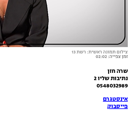
צילום תמונה ראשית: רשת 13
זמן צפייה: 02:02
שרה חזן
נתיבות שליו 2
0548032989
אינסטגרם
פייסבוק