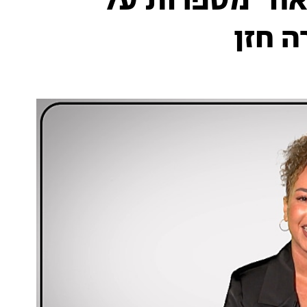
ח" מספרות על
 חזן