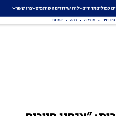
.
Application error: a clien
ים כפולים
מדורים
לוח שידורים
השותפים
צרו קשר
טלוויזיה
מוזיקה
במה
אמנות