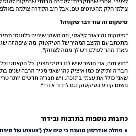
לצערי, אחרי שהתקבלתי לסדרה הבנתי שבמקום לטוס לאמ
צילמו חלק מהשוטים שם, אבל רוב הסדרה צולמה באולפן.
סיטקום זה עוד דבר שקורה?
״סיטקום זה ז׳אנר קלאסי, וזה משהו שיהיה רלוונטי תמי
מתכתב עם הקצב המהיר של הטיקטוק. מה שיפה זה שג
מאוד מהר לעולם ויש לך ממה לצחוק״.
״חוץ מזה, אני חושב שיש לנו בסיס מצוין. כל הקאסט וכל
חבר'ה ותיקים כמו איציק כהן שאני מכיר הרבה שנים בתיא
שאני כולל את עצמי בתוכה. ויש חבר'ה חדשים יותר טרי
פשוט קורע בטיקטוק וגם לידור אדרי״.
כתבות נוספות בתרבות ובידור
פמלה אנדרסון טוענת כי טים אלן ('צעצוע של סיפור