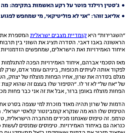
ג'סטין רוילנד פוטר על רקע האשמות בתקיפה: מה י
אליאב זוהר: "אני לא פוליטיקאי, מי שמחפש לפגוע 
״השגרירות״ היא
קומדיית מצבים ישראלית
המספרת את ס
הראשונה באבו דאבי. הסדרה תציג את השוני בין תרבות
איחוד האמירויות ואת הישראלים, שמחפשים הזדמנויות 
מאז הסכמי אברהם, איחוד האמירויות הפכה להתגלמות ״
לפקוד אותה לעיתים תכופות, ביניהם עומר אדם, שרק לפנ
מגלם בסדרה את שרון, אחיו הפחות מוצלח של יצחק, הש
של ״אח של״ לא זר לו. ״הסיפור שלו בעצם זה שהוא קצת א
הפחות מוצלח באופן ברור, אבל את זה אני כבר פחות מכי
הדמות של שרון תהיה מאוד מוכרת למי שצפה בסרט אחר
הטיפוס שלו הוא מה שנקרא קומבינטור קלאסי ישראלי. הוא
טרמפ. זה טיפוס שאנחנו מכירים מהחברה הישראלית, טי
כנראה גם באיחוד האמירויות. טיפוסים שמנסים לעשות 