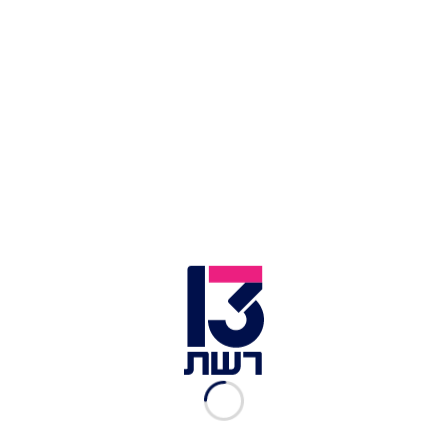
פסטיבל הסדרות בברלין | צילום: רותי צונץ
עוד פרס לאוסף:
"שמים אדומים" זכתה בפרס סדרת
הדרמה הטובה ביותר בפסטיבל הקולנוע הבינלאומי
בבואנוס איירס - BUIFF. זהו כבר הפרס השלישי
הבינלאומי שאותו קוטפת הסדרה, שכן בתחילת
החודש זכתה "שמים אדומים" בפרס סדרת הדרמה
הטובה ביותר בפסטיבל הסדרות הבינלאומי בברלין,
וכן פרס הסדרה הטובה ביותר בפסטיבל "Global
india".