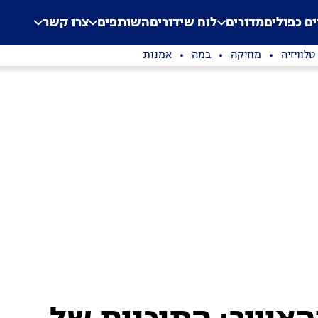
.
Application error: a clien
ים כפולים
מדורים
לוח שידורים
השותפים
צרו קשר
טלוויזיה
מוזיקה
במה
אמנות