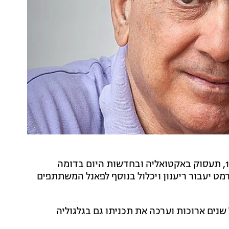
תוכנית האקטואליה "משעל חם" שתעלה בקרוב ברשת 13, תעסוק באקטואליה ובחדשות היום בדומה
ט יעבור ריענון ויכלול בנוסף לפאנל המשתתפים
שנים ארוכות וערכה את תכניתו גם בגלגוליה