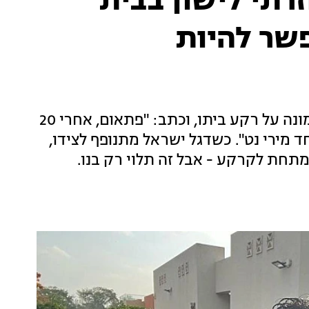
רתי לישון בבית
6 יום, אפשר להיות
כתב חדשות 13 בדרום, תושב העוטף, פרסם תמונה על רקע ביתו, וכתב: "פתאום, אחרי 20
 מירי נט". כשדגל ישראל מתנופף לצידו,
מתחת לקרקע - אבל זה תלוי רק בנו.