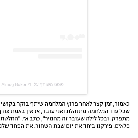
פוסט משותף על ידי ‏‎Almog Boker | אלמוג בוקר‎‏ (@‏‎boker.almog‎‏)
כאמור, זמן קצר לאחר פרוץ המלחמה שיתף בוקר בקושי שה
שכל עוד המלחמה מתנהלת ואני עובד, אז אין באמת צורך.
מתפרק. ובכל לילה שעובר זה מחמיר", כתב אז. "החלטתי
פלאים. פירקנו ביחד את יום שבת השחור. את הפחד שלנו,