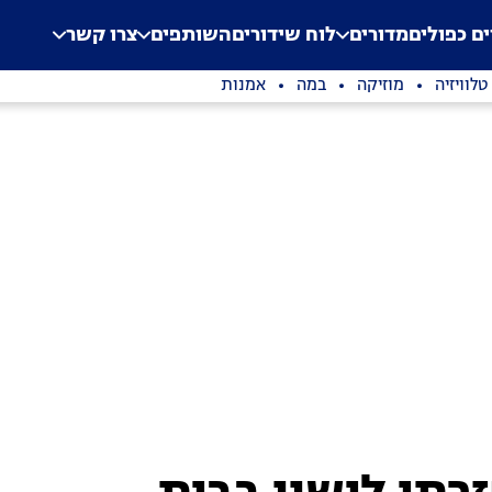
.
Application error: a clien
ים כפולים
מדורים
לוח שידורים
השותפים
צרו קשר
טלוויזיה
מוזיקה
במה
אמנות