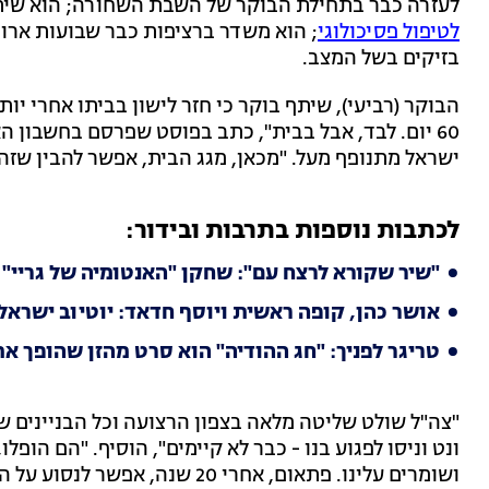
לעזרה כבר בתחילת הבוקר של השבת השחורה; הוא שיתף
לטיפול פסיכולוגי
; הוא משדר ברציפות כבר שבועות ארוכ
בזיקים בשל המצב.
הבוקר (רביעי), שיתף בוקר כי חזר לישון בביתו אחרי יו
60 יום. לבד, אבל בבית", כתב בפוסט שפרסם בחשבון ה
ישראל מתנופף מעל. "מכאן, מגג הבית, אפשר להבין שזה 
לכתבות נוספות בתרבות ובידור:
"שיר שקורא לרצח עם": שחקן "האנטומיה של גריי" 
אושר כהן, קופה ראשית ויוסף חדאד: יוטיוב ישרא
טריגר לפניך: "חג ההודיה" הוא סרט מהזן שהופך א
"צה"ל שולט שליטה מלאה בצפון הרצועה וכל הבניינים
ונט וניסו לפגוע בנו - כבר לא קיימים", הוסיף. "הם הופ
ושומרים עלינו. פתאום, אחרי 20 ש