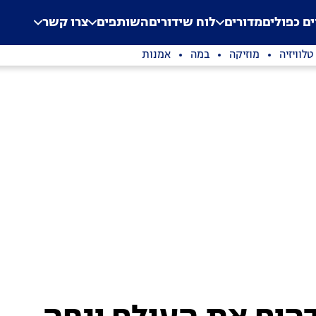
.
Application error: a clien
ים כפולים
מדורים
לוח שידורים
השותפים
צרו קשר
טלוויזיה
מוזיקה
במה
אמנות