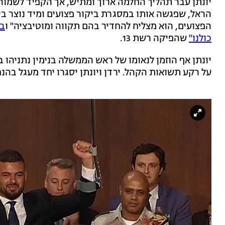
יונתן עבר תהליך החלמה ארוך ומתיש, אך הקפיד לשמור ע
הראל, שפגשה אותו במסגרת ביקור פצועים ומיד נוצר בינ
הפצועים, הוא מצליח להחדיר בהם תקווה ומוטיבציה" ו
בח
כולנו"
שהפיקה רשת 13.
יונתן אף הוזמן לנאומו של ראש הממשלה בנימין נתניהו ב
על רקע תשואות הקהל. ירדן ויונתן יסגרו יחד מעגל בהנ