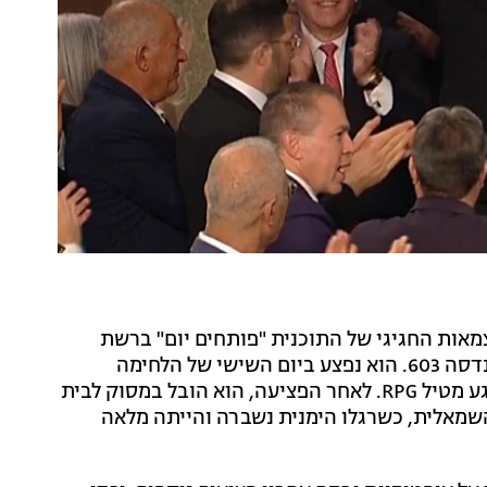
צמאות החגיגי של התוכנית "פותחים יום" ברשת
13. בן חמו, בן 22 מאשקלון, שירת בתור סמ"פ בגדוד ההנדסה 603. הוא נפצע ביום השישי של הלחימה
הקרקעית בעזה ואיבד את רגלו במהלך הקרב לאחר שנפגע מטיל RPG. לאחר הפציעה, הוא הובל במסוק לבית
השמאלית, כשרגלו הימנית נשברה והייתה מלאה