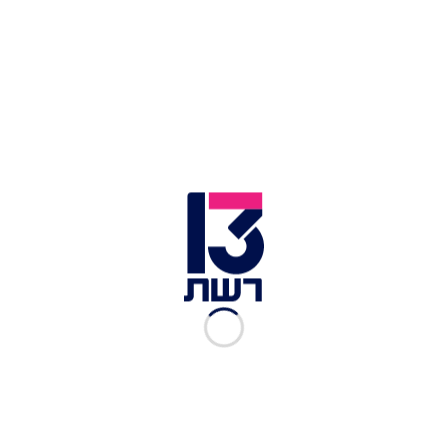
והמעריצים שלה. שתנוח על משכבה בשלום".
סוזן סיפורת' הייז, ששיחקה עם דניס ב"ימי חיינו",
ספדה לה גם היא: "היא הייתה חברה ושחקנית
מופלאה, יש לנו זיכרונות כל כך שמחים ביחד. שתינו
התחלנו לשחק כילדות. אני אסירת תודה על החוכמה
שלה, ההומור וטוב הלב. זה אף פעם לא מספיק,
האהבה שלי אליה לעולם לא תיגמר".