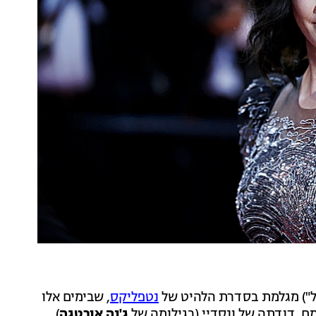
נטפליקס
, שבימים אלו
, דודתה של ונסדיי (בגילומה של
ג'נה אורטגה
)