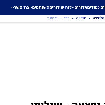
.
Application error: a clien
ים כפולים
מדורים
לוח שידורים
השותפים
צרו קשר
טלוויזיה
מוזיקה
במה
אמנות