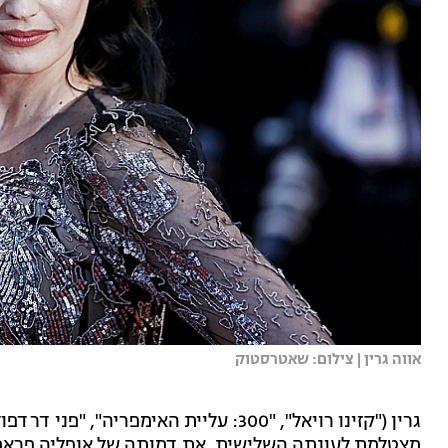
אווה גרין | צילום: שאטרסטוק
גרין ("קזינו רויאל", "300: עליית האימפריה", "פני דרדפול") מגלמת בסדרת הלהיט של
מצטלמת לעונתה השלישית, את דמותה של אופליה פראמם