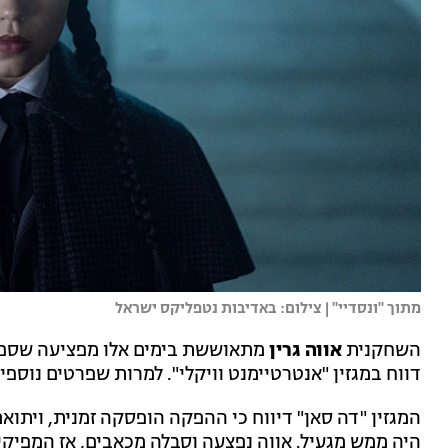
מתוך "ונסדיי" | צילום: באדיבות נטפליקס ישראל
השחקנית
אווה גרין
מתאוששת בימים אלו מפציעה שספגה
דווח במגזין "אנטרטיימנט וויקלי". למרות שפרטים נוספי
המגזין "דה סאן" דיווח כי ההפקה הופסקה זמנית, ויתוא
היה ממש מגעיל. אווה נפצעה וסבלה מכאבים, אז המפיקים