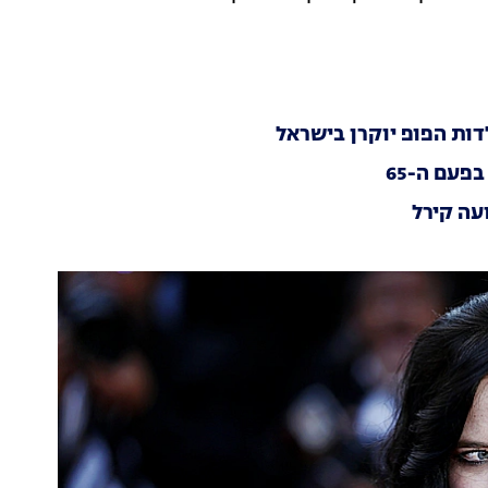
ות הפופ יוקרן בישראל
פעם ה-65
עה קירל